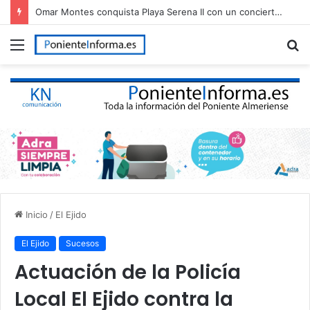
Omar Montes conquista Playa Serena II con un concierto multitudinario en Roquetas de Mar
Menú
B
p
Inicio
/
El Ejido
El Ejido
Sucesos
Actuación de la Policía
Local El Ejido contra la