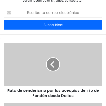
Lorem ipsum dolor sit amet, consectetur.
Escribe
tu
correo
electrónico
Ruta de senderismo por las acequias del río de
Fondón desde Dalías