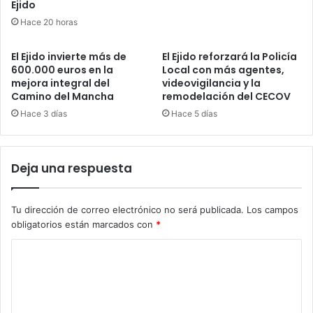
Ejido
Hace 20 horas
El Ejido invierte más de
El Ejido reforzará la Policía
600.000 euros en la
Local con más agentes,
mejora integral del
videovigilancia y la
Camino del Mancha
remodelación del CECOV
Hace 3 días
Hace 5 días
Deja una respuesta
Tu dirección de correo electrónico no será publicada.
Los campos
obligatorios están marcados con
*
C
o
m
e