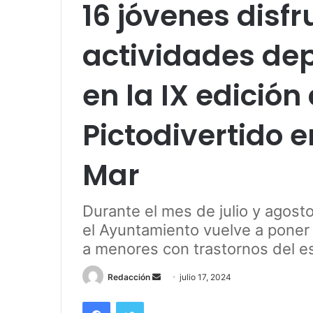
16 jóvenes disfr
actividades dep
en la IX edició
Pictodivertido 
Mar
Durante el mes de julio y agost
el Ayuntamiento vuelve a pone
a menores con trastornos del es
Send
Redacción
julio 17, 2024
an
Facebook
Twitter
email