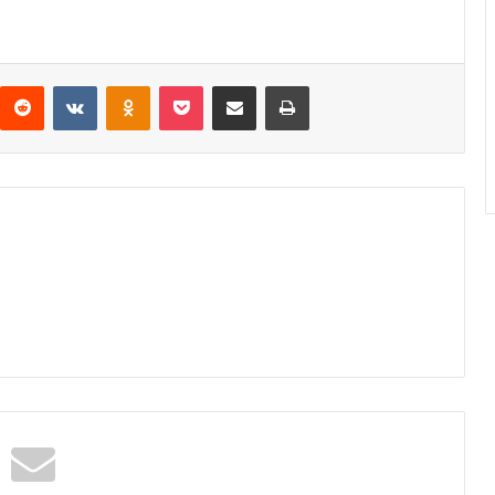
interest
Reddit
VKontakte
Odnoklassniki
Pocket
Compartir por correo electrónico
Imprimir