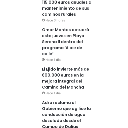
115.000 euros anuales al
mantenimiento de sus
caminos rurales
Hace 6 horas
Omar Montes actuará
este jueves en Playa
Serena II dentro del
programa ‘A pie de
calle’
Hace 1 día
El Ejido invierte más de
600.000 euros en la
mejora integral del
Camino del Mancha
Hace 1 día
Adra reclama al
Gobierno que agilice la
conducción de agua
desalada desde el
Campo de Dalías