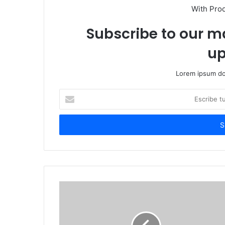
With Pro
Subscribe to our ma
up
Lorem ipsum dol
Escribe
tu
correo
electrónico