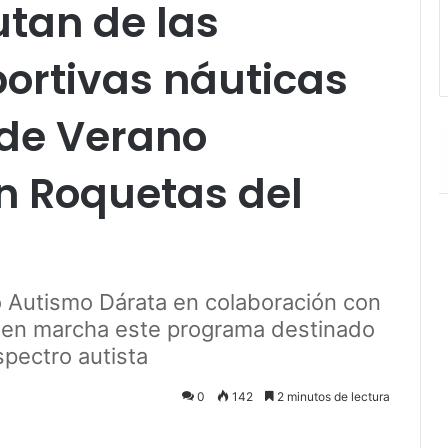
utan de las
ortivas náuticas
n de Verano
en Roquetas del
o Autismo Dárata en colaboración con
r en marcha este programa destinado
pectro autista
0
142
2 minutos de lectura