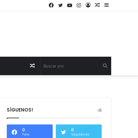
Facebook
Twitter
YouTube
Instagram
Acceso
Publicación
Barra
al
lateral
azar
Publicación
Buscar
al
por
azar
SÍGUENOS!
0
0
Fans
Seguidores