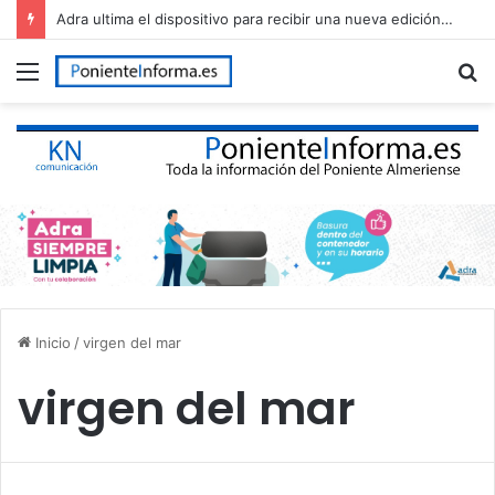
Adra ultima el dispositivo para recibir una nueva edición de The Juergas Rock Festival
Menú
B
p
Inicio
/
virgen del mar
virgen del mar