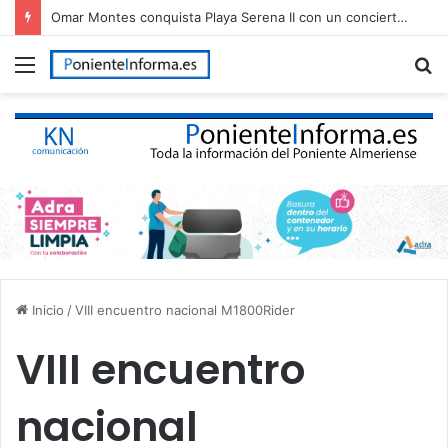
Omar Montes conquista Playa Serena II con un concierto multitudinario en Roquetas de Mar
Menú
B
p
Inicio
/
VIII encuentro nacional M1800Rider
VIII encuentro
nacional