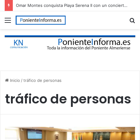
Omar Montes conquista Playa Serena II con un concierto multitudinario en Roquetas de Mar
Menú
B
p
Inicio
/
tráfico de personas
tráfico de personas