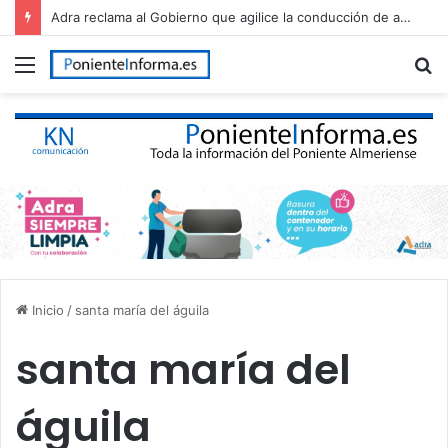
Adra reclama al Gobierno que agilice la conducción de agua desalada desde el Campo de Dalías
Menú
B
p
Inicio
/
santa maría del águila
santa maría del
águila