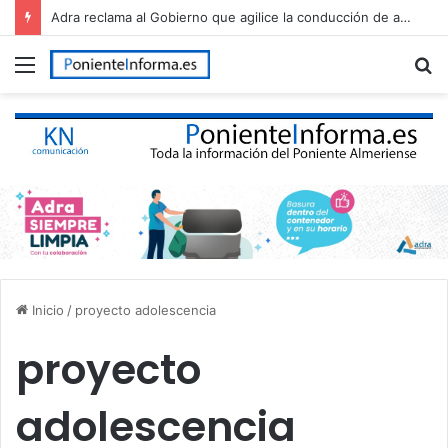
Adra reclama al Gobierno que agilice la conducción de agua desalada desde el Campo de Dalías
Menú
B
p
Inicio
/
proyecto adolescencia
proyecto
adolescencia