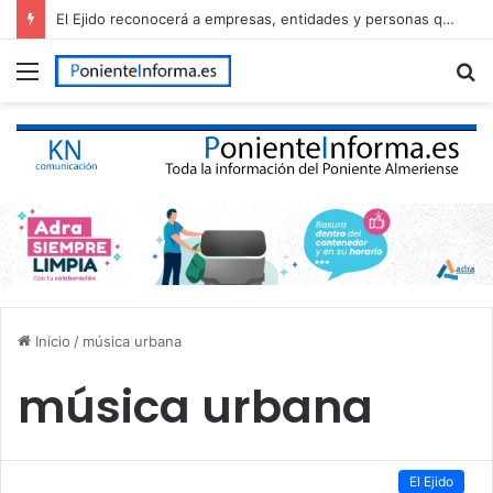
El Ejido reconocerá a empresas, entidades y personas que han contribuido al desarrollo del municipio en el Día de El Ejido
Menú
B
p
Inicio
/
música urbana
música urbana
El Ejido