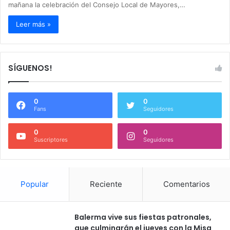
mañana la celebración del Consejo Local de Mayores,…
Leer más »
SÍGUENOS!
0
0
Fans
Seguidores
0
0
Suscriptores
Seguidores
Popular
Reciente
Comentarios
Balerma vive sus fiestas patronales,
que culminarán el jueves con la Misa