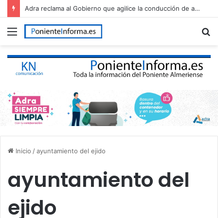
Adra reclama al Gobierno que agilice la conducción de agua desalada desde el Campo de Dalías
Menú
B
p
Inicio
/
ayuntamiento del ejido
ayuntamiento del
ejido