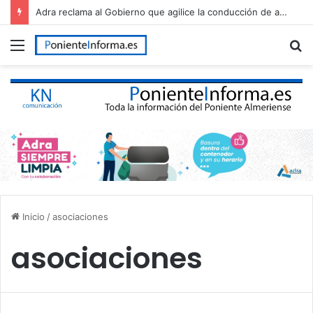
Adra reclama al Gobierno que agilice la conducción de agua desalada desde el Campo de Dalías
Menú
B
p
Inicio
/
asociaciones
asociaciones